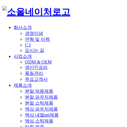
회사소개
경영이념
연혁 및 이력
C I
오시는 길
사업소개
ODM & OEM
생산인프라
품질관리
주요고객사
제품소개
분말 덕용제품
분말 파우치제품
분말 스틱제품
액상 파우치제품
액상 내열pet제품
액상 스틱제품
타정 제품