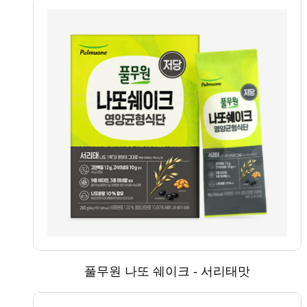
풀무원 나또 쉐이크 - 서리태맛