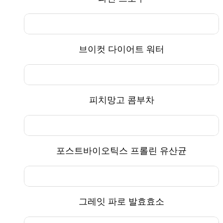
브이컷 다이어트 워터
피치망고 콤부차
포스트바이오틱스 프롤린 유산균
그레잇 파로 발효효소