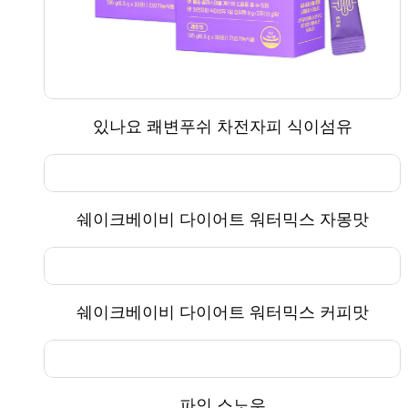
있나요 쾌변푸쉬 차전자피 식이섬유
쉐이크베이비 다이어트 워터믹스 자몽맛
쉐이크베이비 다이어트 워터믹스 커피맛
파인 스노우