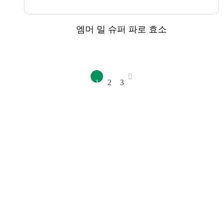
엠머 밀 슈퍼 파로 효소
1
2
3
회사소개
오시는길
개발의뢰
(주)소울네이처푸드
주소: 천안시 동남구 성남면 석곡2길 80
사업자번호: 126-86-63320
대표: 김병기